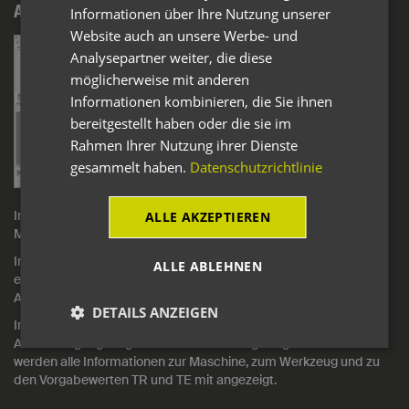
Auftragspool
Informationen über Ihre Nutzung unserer
Website auch an unsere Werbe- und
Analysepartner weiter, die diese
möglicherweise mit anderen
Informationen kombinieren, die Sie ihnen
bereitgestellt haben oder die sie im
Rahmen Ihrer Nutzung ihrer Dienste
gesammelt haben.
Datenschutzrichtlinie
Im Auftragspool finden Sie alle Arbeitsvorgänge, die noch keiner
ALLE AKZEPTIEREN
Maschine zugewiesen wurden.
Im Bereich Vorgänge sind die Arbeitsvorgänge aufgelistet. Mit
ALLE ABLEHNEN
einem Mausklick sehen Sie alle Informationen zum jeweiligen
Auftrag.
DETAILS ANZEIGEN
Im Bereich Fertigungsmittel werden die für den markierten
Arbeitsvorgang möglichen Maschinen angezeigt. Automatisch
werden alle Informationen zur Maschine, zum Werkzeug und zu
den Vorgabewerten TR und TE mit angezeigt.