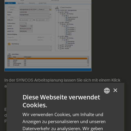
In der SYNCOS Arbeitsplanung lassen Sie sich mit einem Klick
alle wesentlichen Informationen anzeigen wie
×
Auftragsinformationen,
Diese Webseite verwendet
Artikelinformationen
Cookies.
GERMAN
Ebenso lässt sich direkt aus dem Arbeitsplan der Prüfablauf mit
Wir verwenden Cookies, um Inhalte und
den zu prüfenden Merkmalen mit Informationen zu Ablauftyp,
ENGLISH
Prüfmittel und den bereits erfassten Fehlern anzeigen.
Anzeigen zu personalisieren und unseren
Datenverkehr zu analysieren. Wir geben