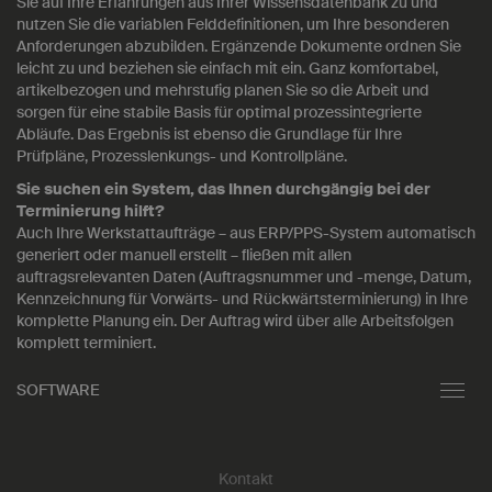
Sie auf Ihre Erfahrungen aus Ihrer Wissensdatenbank zu und
nutzen Sie die variablen Felddefinitionen, um Ihre besonderen
Anforderungen abzubilden. Ergänzende Dokumente ordnen Sie
leicht zu und beziehen sie einfach mit ein. Ganz komfortabel,
artikelbezogen und mehrstufig planen Sie so die Arbeit und
sorgen für eine stabile Basis für optimal prozessintegrierte
Abläufe. Das Ergebnis ist ebenso die Grundlage für Ihre
Prüfpläne, Prozesslenkungs- und Kontrollpläne.
Sie suchen ein System, das Ihnen durchgängig bei der
Terminierung hilft?
Auch Ihre Werkstattaufträge – aus ERP/PPS-System automatisch
generiert oder manuell erstellt – fließen mit allen
auftragsrelevanten Daten (Auftragsnummer und -menge, Datum,
Kennzeichnung für Vorwärts- und Rückwärtsterminierung) in Ihre
komplette Planung ein. Der Auftrag wird über alle Arbeitsfolgen
komplett terminiert.
SOFTWARE
Toggl
navig
Kontakt