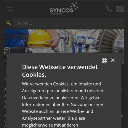
Toggle
navigation
×
Diese Webseite verwendet
Kundenportal
Cookies.
GERMAN
Herzlich Willkommen im SYNCOS Kundenportal!
Wir verwenden Cookies, um Inhalte und
ENGLISH
SYNCOS Kunden erhalten in unserem neuen SYNCOS Helpdesk
Anzeigen zu personalisieren und unseren
aktuelle und individuelle Softwareunterstützung. Sie können z.B.
Datenverkehr zu analysieren. Wir geben
Support-Anfragen erstellen und verwalten und den aktuellen
Informationen über Ihre Nutzung unserer
Status Ihrer Anfrage jederzeit einsehen.
Website auch an unsere Werbe- und
Klicken Sie bitte einfach auf den Eingang zum SYNCOS Helpdesk
Analysepartner weiter, die diese
und melden Sie sich dann mit Ihrem Kennwort in Ihrem privaten
möglicherweise mit anderen
Download­bereich an.