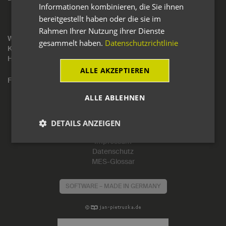
Informationen kombinieren, die Sie ihnen
Eingang Syncos Helpdesk
bereitgestellt haben oder die sie im
Eingang Syncos Ideen-Portal
Rahmen Ihrer Nutzung ihrer Dienste
Wenn Sie Fragen zum neuen SYNCOS Helpdesk haben oder Ihr
gesammelt haben.
Datenschutzrichtlinie
Kennwort ist Ihnen entfallen, dann rufen Sie bitte einfach unsere
Hotline an: 02336 4920-112. Wir kümmern uns um Ihre Fragen.
ALLE AKZEPTIEREN
FOOTER
Toggl
navig
ALLE ABLEHNEN
Kontakt
DETAILS ANZEIGEN
Kundenportal
Impressum
Datenschutz
MES-Glossar
SOFTWARE – MADE IN GERMANY