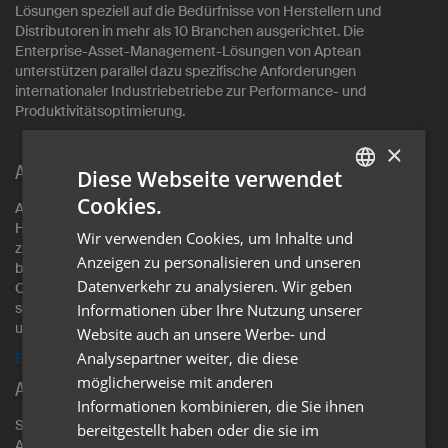
Lösungen speziell auf die Bedürfnisse von Herstellern und
Distributoren in mehr als 10 Branchen ausgerichtet. Die
Enterprise-Asset-Management-Lösungen von Aptean
unterstützen parallel dazu spezifische Anforderungen
internationaler Industriebetriebe zur Performance- und
Produktivitätsoptimierung.
×
AppCentral
Diese Webseite verwendet
Cookies.
AppCentral ist die neue KI-gestützte
GERMAN
Heimat für Ihre Software. Diese
Wir verwenden Cookies, um Inhalte und
ENGLISH
zentralisierte und sichere Plattform
Anzeigen zu personalisieren und unseren
bietet intelligente Funktionen zur
Datenverkehr zu analysieren. Wir geben
Optimierung Ihrer End-to-End-Abläufe
sowie einfachen Zugriff auf Support
Informationen über Ihre Nutzung unserer
und Schulungen.
Website auch an unsere Werbe- und
Analysepartner weiter, die diese
Erfahren Sie mehr
möglicherweise mit anderen
Aptean MES Syncos Edition
Informationen kombinieren, die Sie ihnen
Syncos MES bringt nicht nur Transparenz in die
bereitgestellt haben oder die sie im
Auftragsverarbeitung, sondern schließt auch die Lücke zwischen