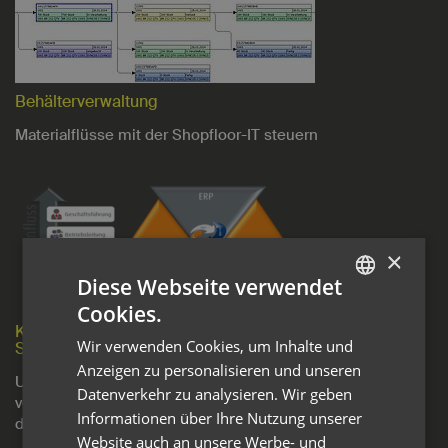
Behälterverwaltung
Materialflüsse mit der Shopfloor-IT steuern
×
Diese Webseite verwendet
Cookies.
GERMAN
KENDRION PCS starten mit Manufacturing Execution
Wir verwenden Cookies, um Inhalte und
System
ENGLISH
Anzeigen zu personalisieren und unseren
Um das ERP-System mit der Fertigungsebene zu
Datenverkehr zu analysieren. Wir geben
verbinden entschied sich KENDRION für Syncos MES aus
Informationen über Ihre Nutzung unserer
dem Hause innotec Systemtechnik.
Website auch an unsere Werbe- und